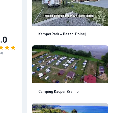
KamperPark w Baszni Dolnej
.0
(
3
)
Camping Kacper Brenno