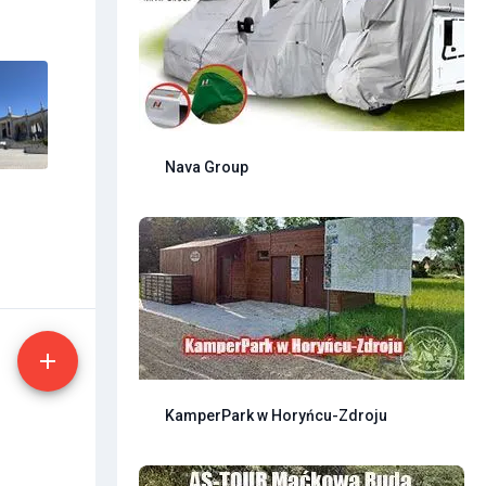
Nava Group
KamperPark w Horyńcu-Zdroju