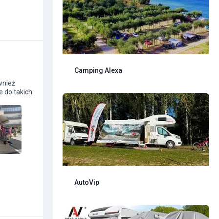
Camping Alexa
wnież
e do takich
AutoVip