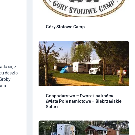
Góry Stołowe Camp
ada się z
scu doszło
 Groby
nana
Gospodarstwo – Dworek na końcu
świata Pole namiotowe – Biebrzańskie
Safari