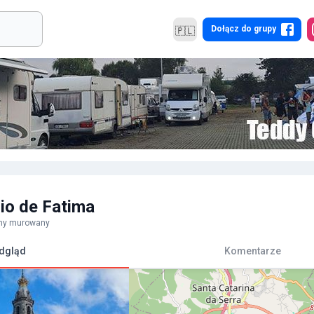
Dołącz do grupy
🇵🇱
io de Fatima
lny murowany
dgląd
Komentarze