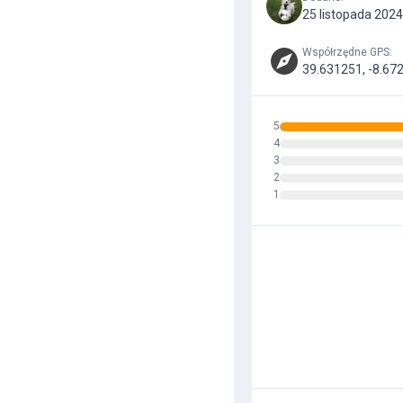
25 listopada 2024
Współrzędne GPS
:
39.631251, -8.67
5
4
3
2
1