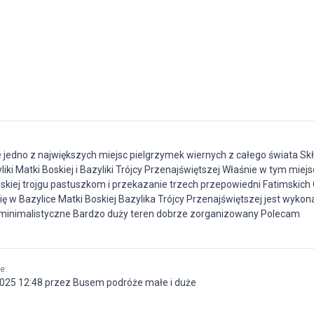
jedno z największych miejsc pielgrzymek wiernych z całego świata Skł
liki Matki Boskiej i Bazyliki Trójcy Przenajświętszej Właśnie w tym miej
skiej trojgu pastuszkom i przekazanie trzech przepowiedni Fatimskich
ę w Bazylice Matki Boskiej Bazylika Trójcy Przenajświętszej jest wyko
 minimalistyczne Bardzo duży teren dobrze zorganizowany Polecam
ne
:
2025 12:48 przez Busem podróże małe i duże