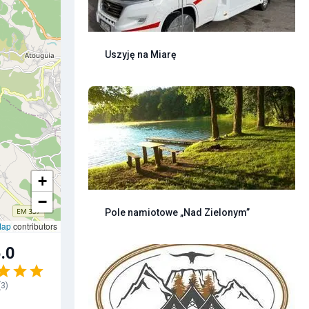
Uszyję na Miarę
+
−
Pole namiotowe „Nad Zielonym”
Map
contributors
.0
(
3
)