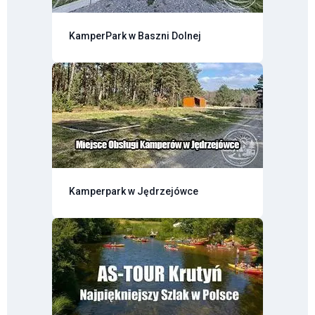
KamperPark w Baszni Dolnej
Kamperpark w Jędrzejówce