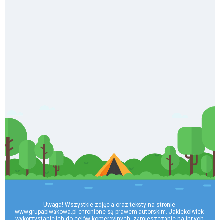
Uwaga! Wszystkie zdjęcia oraz teksty na stronie 
www.grupabiwakowa.pl chronione są prawem autorskim. Jakiekolwiek 
wykorzystanie ich do celów komercyjnych, zamieszczanie na innych 