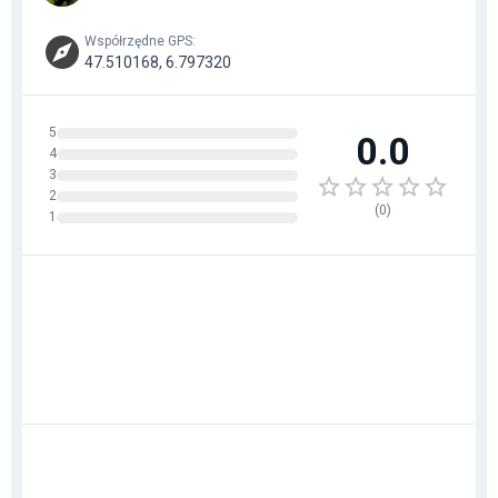
Współrzędne GPS
:
47.510168, 6.797320
5
0.0
4
3
2
(
0
)
1