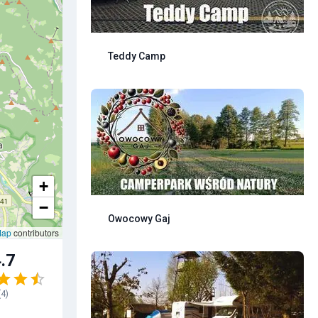
Teddy Camp
+
−
Owocowy Gaj
Map
contributors
.7
(
4
)