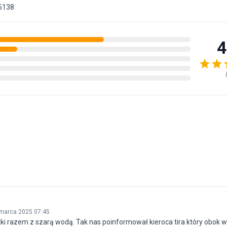
5138
4
marca 2025 07:45
tki razem z szarą wodą. Tak nas poinformował kieroca tira który obok