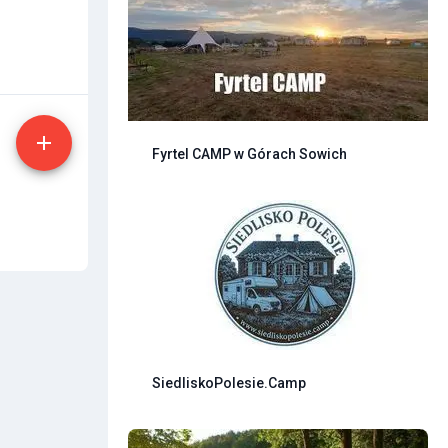
Fyrtel CAMP w Górach Sowich
SiedliskoPolesie.Camp