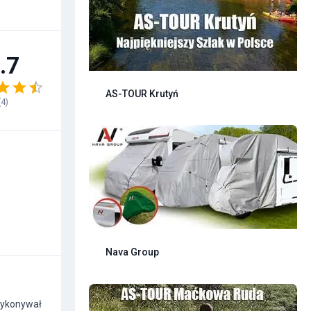
.7
AS-TOUR Krutyń
(
4
)
Nava Group
 wykonywał