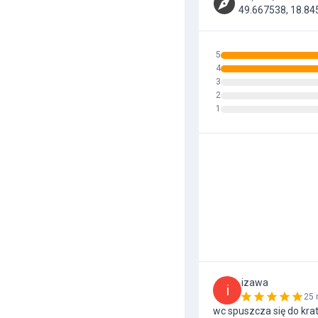
49.667538, 18.84
5
4
3
2
1
izawa
i
25 
wc spuszcza się do kra