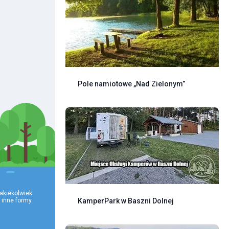
Pole namiotowe „Nad Zielonym”
akiekolwiek 
KamperPark w Baszni Dolnej
 inne formy 