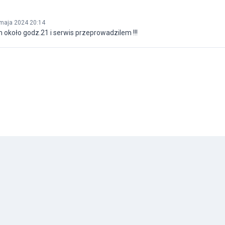
maja 2024 20:14
m około godz.21 i serwis przeprowadzilem !!!