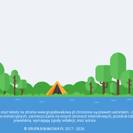
 oraz teksty na stronie www.grupabiwakowa.pl chronione są prawem autorskim. J
ów komercyjnych, zamieszczanie na innych stronach internetowych, przedruk lub
powielania, wymagają zgody redakcji, oraz autora

© GRUPA BIWAKOWA PL 2017 - 2026.
