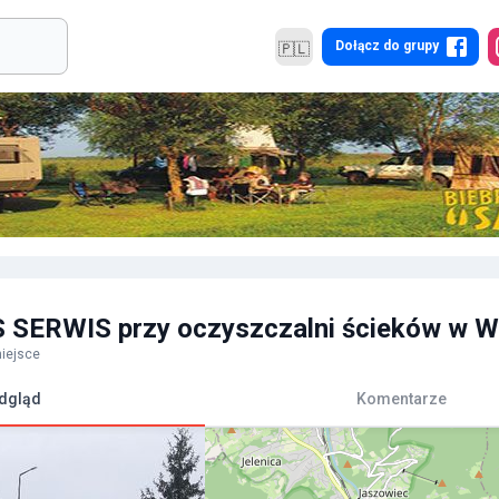
Dołącz do grupy
🇵🇱
 SERWIS przy oczyszczalni ścieków w W
iejsce
dgląd
Komentarze