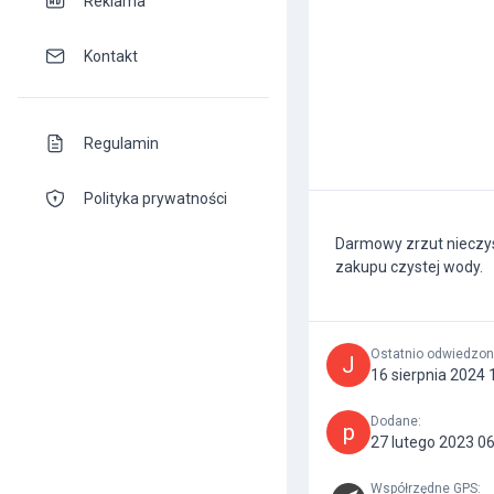
Reklama
Kontakt
Regulamin
Polityka prywatności
Darmowy zrzut nieczys
zakupu czystej wody.
Ostatnio odwiedzo
J
16 sierpnia 2024 
Dodane
:
p
27 lutego 2023 0
Współrzędne GPS
: