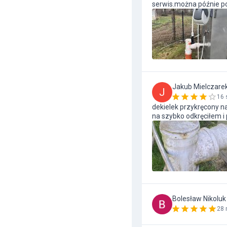
serwis.można późnie p
Jakub Mielczare
J
16 
dekielek przykręcony na
na szybko odkręciłem i
Bolesław Nikoluk
28 