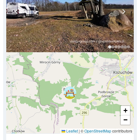
+
−
Leaflet
|
©
OpenStreetMap
contributors