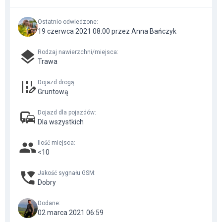
Ostatnio odwiedzone
:
19 czerwca 2021 08:00 przez Anna Bańczyk
Rodzaj nawierzchni/miejsca
:
Trawa
Dojazd drogą
:
Gruntową
Dojazd dla pojazdów
:
Dla wszystkich
Ilość miejsca
:
<10
Jakość sygnału GSM
:
Dobry
Dodane
:
02 marca 2021 06:59