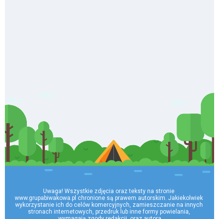
Uwaga! Wszystkie zdjęcia oraz teksty na stronie 
www.grupabiwakowa.pl chronione są prawem autorskim. Jakiekolwiek 
wykorzystanie ich do celów komercyjnych, zamieszczanie na innych 
stronach internetowych, przedruk lub inne formy powielania, 
wymagają zgody redakcji, oraz autora
