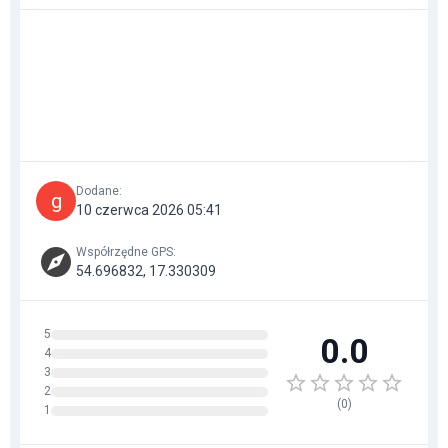
Dodane
:
g
10 czerwca 2026 05:41
Współrzędne GPS
:
54.696832, 17.330309
5
0.0
4
3
2
(
0
)
1