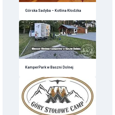
Górska Sadyba – Kotlina Kłodzka
KamperPark w Baszni Dolnej