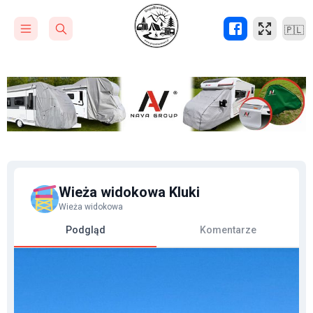
🇵🇱
Wieża widokowa Kluki
Wieża widokowa
Podgląd
Komentarze