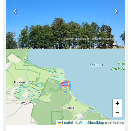
+
−
Leaflet
|
©
OpenStreetMap
contributors