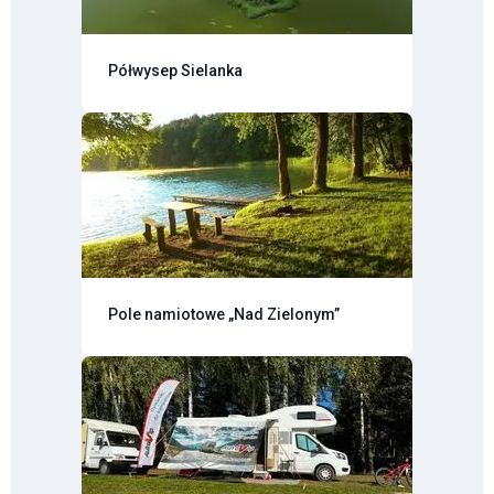
Półwysep Sielanka
Pole namiotowe „Nad Zielonym”