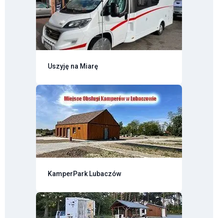
Uszyję na Miarę
KamperPark Lubaczów