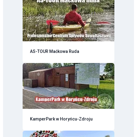
AS-TOUR Maćkowa Ruda
KamperPark w Horyńcu-Zdroju