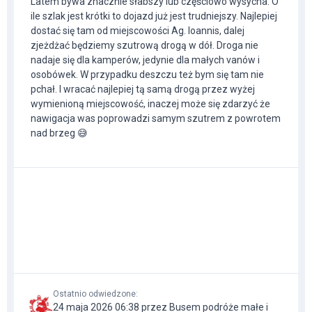
Latem bywa znacznie słabszy lub częściowo wysycha. O
ile szlak jest krótki to dojazd już jest trudniejszy. Najlepiej
dostać się tam od miejscowości Ag. Ioannis, dalej
zjeżdżać będziemy szutrową drogą w dół. Droga nie
nadaje się dla kamperów, jedynie dla małych vanów i
osobówek. W przypadku deszczu też bym się tam nie
pchał. I wracać najlepiej tą samą drogą przez wyżej
wymienioną miejscowość, inaczej może się zdarzyć że
nawigacja was poprowadzi samym szutrem z powrotem
nad brzeg 😅
Ostatnio odwiedzone
:
24 maja 2026 06:38 przez Busem podróże małe i