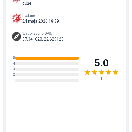
duże
Dodane
:
24 maja 2026 18:39
Współrzędne GPS
:
37.341628, 22.629123
5
5.0
4
3
2
(
1
)
1