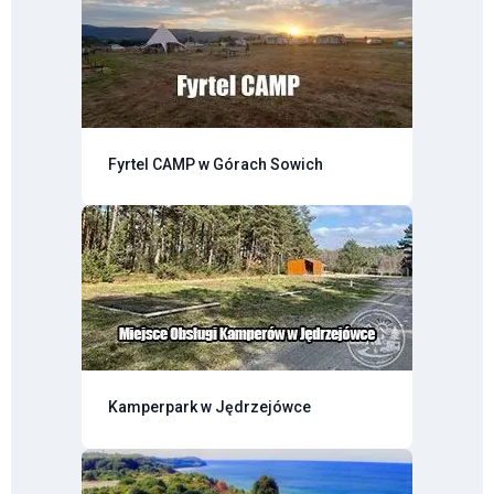
Fyrtel CAMP w Górach Sowich
Kamperpark w Jędrzejówce