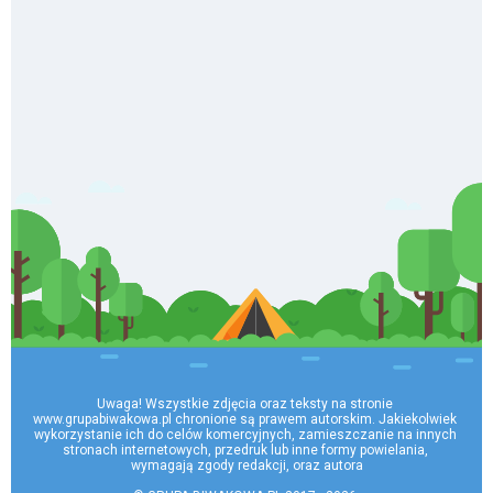
Uwaga! Wszystkie zdjęcia oraz teksty na stronie 
www.grupabiwakowa.pl chronione są prawem autorskim. Jakiekolwiek 
wykorzystanie ich do celów komercyjnych, zamieszczanie na innych 
stronach internetowych, przedruk lub inne formy powielania, 
wymagają zgody redakcji, oraz autora
