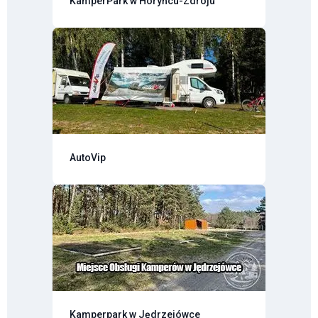
KamperPark w Horyńcu-Zdroju
AutoVip
Kamperpark w Jędrzejówce