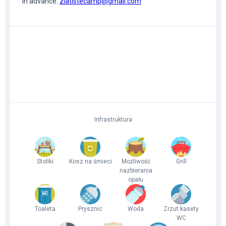
in advance.
zlatistecamp@gmail.com
Infrastruktura
Stoliki
Kosz na śmieci
Możliwość
Grill
nazbierania
opału
Toaleta
Prysznic
Woda
Zrzut kasety
WC