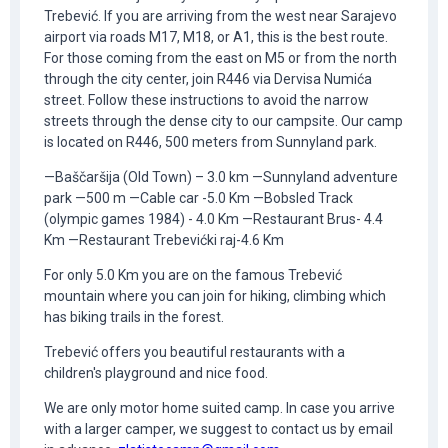
Trebević. If you are arriving from the west near Sarajevo
airport via roads M17, M18, or A1, this is the best route.
For those coming from the east on M5 or from the north
through the city center, join R446 via Dervisa Numića
street. Follow these instructions to avoid the narrow
streets through the dense city to our campsite. Our camp
is located on R446, 500 meters from Sunnyland park.
—Baščaršija (Old Town) – 3.0 km —Sunnyland adventure
park —500 m —Cable car -5.0 Km —Bobsled Track
(olympic games 1984) - 4.0 Km —Restaurant Brus- 4.4
Km —Restaurant Trebevićki raj-4.6 Km
For only 5.0 Km you are on the famous Trebević
mountain where you can join for hiking, climbing which
has biking trails in the forest.
Trebević offers you beautiful restaurants with a
children's playground and nice food.
We are only motor home suited camp. In case you arrive
with a larger camper, we suggest to contact us by email