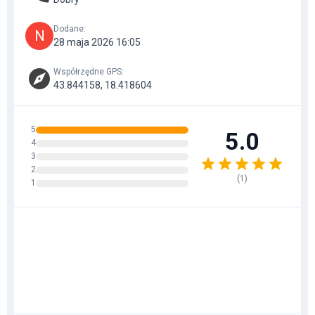
Dodane
:
N
28 maja 2026 16:05
Współrzędne GPS
:
43.844158, 18.418604
5
5.0
4
3
2
(
1
)
1