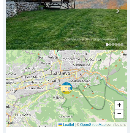
+
−
Leaflet
|
©
OpenStreetMap
contributors