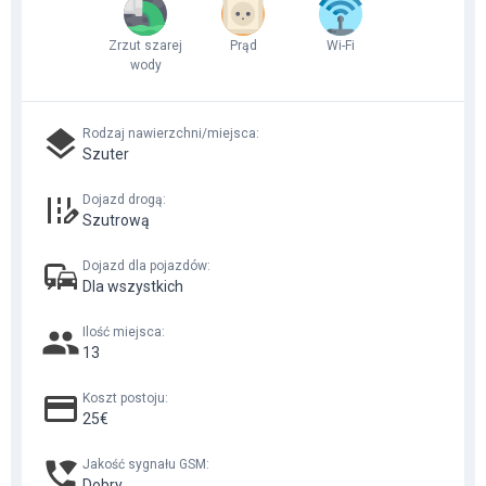
Zrzut szarej
Prąd
Wi-Fi
wody
Rodzaj nawierzchni/miejsca
:
Szuter
Dojazd drogą
:
Szutrową
Dojazd dla pojazdów
:
Dla wszystkich
Ilość miejsca
:
13
Koszt postoju
:
25€
Jakość sygnału GSM
:
Dobry